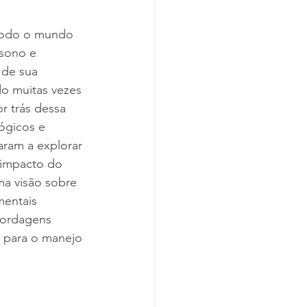
todo o mundo 
 sono e 
 de sua 
o muitas vezes 
r trás dessa 
ógicos e 
ram a explorar 
 impacto do 
ma visão sobre 
mentais 
bordagens 
, para o manejo 