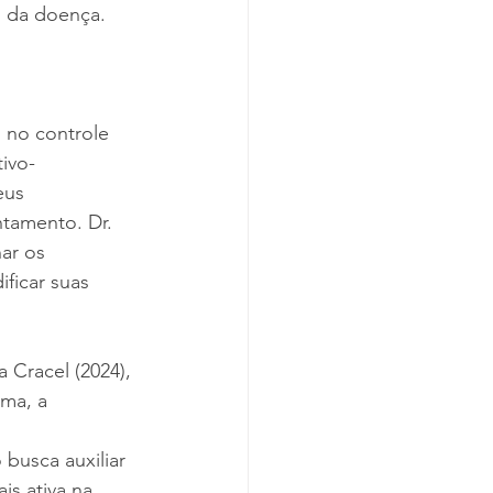
s da doença.
 no controle 
ivo-
eus 
tamento. Dr. 
ar os 
ficar suas 
 Cracel (2024), 
ma, a 
busca auxiliar 
s ativa na 