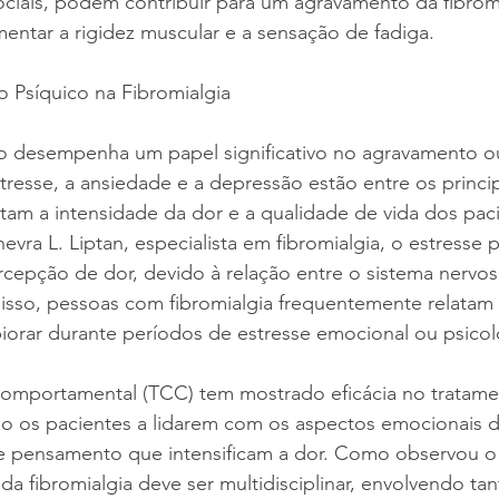
 sociais, podem contribuir para um agravamento da fibromi
entar a rigidez muscular e a sensação de fadiga.
 Psíquico na Fibromialgia
o desempenha um papel significativo no agravamento ou
stresse, a ansiedade e a depressão estão entre os princip
tam a intensidade da dor e a qualidade de vida dos pac
vra L. Liptan, especialista em fibromialgia, o estresse 
cepção de dor, devido à relação entre o sistema nervos
isso, pessoas com fibromialgia frequentemente relatam
iorar durante períodos de estresse emocional ou psicol
-comportamental (TCC) tem mostrado eficácia no tratame
ndo os pacientes a lidarem com os aspectos emocionais 
e pensamento que intensificam a dor. Como observou o D
a fibromialgia deve ser multidisciplinar, envolvendo tant