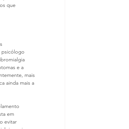
cos que 
s 
 psicólogo 
ibromialgia 
ntomas e a 
ntemente, mais 
ca ainda mais a 
olamento 
ista em 
 evitar 