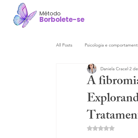
Método
Borbolete-se
All Posts
Psicologia e comportamen
Daniela Cracel
2 de
A fibromi
Explorand
Tratamen
Avaliado com NaN d