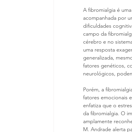
A fibromialgia é uma
acompanhada por uma
dificuldades cogniti
campo da fibromialg
cérebro e no sistema
uma resposta exager
generalizada, mesmo 
fatores genéticos, 
neurológicos, podem
Porém, a fibromialgi
fatores emocionais e
enfatiza que o estr
da fibromialgia. O i
amplamente reconhec
M. Andrade alerta pa