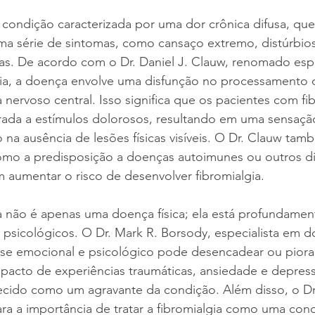
 condição caracterizada por uma dor crônica difusa, qu
 série de sintomas, como cansaço extremo, distúrbios
vas. De acordo com o Dr. Daniel J. Clauw, renomado espe
ia, a doença envolve uma disfunção no processamento 
 nervoso central. Isso significa que os pacientes com fi
ada a estímulos dolorosos, resultando em uma sensaçã
na ausência de lesões físicas visíveis. O Dr. Clauw ta
como a predisposição a doenças autoimunes ou outros di
 aumentar o risco de desenvolver fibromialgia.
a não é apenas uma doença física; ela está profundamen
 psicológicos. O Dr. Mark R. Borsody, especialista em do
esse emocional e psicológico pode desencadear ou piora
mpacto de experiências traumáticas, ansiedade e depres
ido como um agravante da condição. Além disso, o Dr.
ra a importância de tratar a fibromialgia como uma con