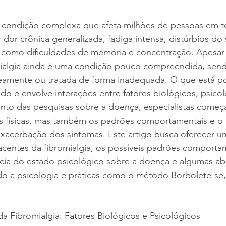
a condição complexa que afeta milhões de pessoas em 
r dor crônica generalizada, fadiga intensa, distúrbios do
, como dificuldades de memória e concentração. Apesar
omialgia ainda é uma condição pouco compreendida, send
eamente ou tratada de forma inadequada. O que está po
do e envolve interações entre fatores biológicos, psicol
nto das pesquisas sobre a doença, especialistas começa
s físicas, mas também os padrões comportamentais e o
exacerbação dos sintomas. Este artigo busca oferecer u
centes da fibromialgia, os possíveis padrões comporta
ência do estado psicológico sobre a doença e algumas a
ndo a psicologia e práticas como o método Borbolete-se
da Fibromialgia: Fatores Biológicos e Psicológicos