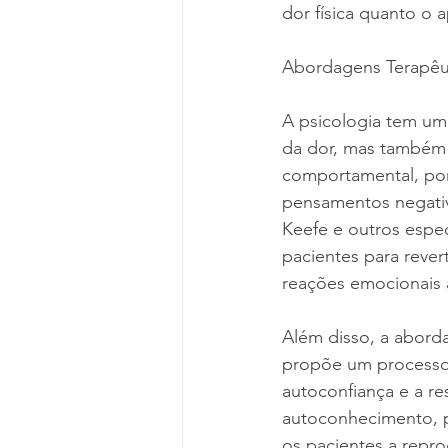
dor física quanto o 
Abordagens Terapêut
A psicologia tem um 
da dor, mas também 
comportamental, por
pensamentos negativ
Keefe e outros espec
pacientes para reve
reações emocionais 
Além disso, a aborda
propõe um processo d
autoconfiança e a re
autoconhecimento, ps
os pacientes a repro