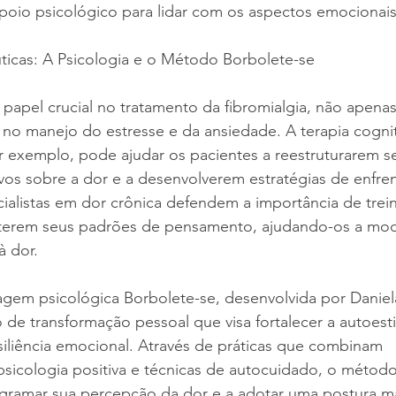
apoio psicológico para lidar com os aspectos emocionai
icas: A Psicologia e o Método Borbolete-se
papel crucial no tratamento da fibromialgia, não apenas
no manejo do estresse e da ansiedade. A terapia cognit
 exemplo, pode ajudar os pacientes a reestruturarem s
os sobre a dor e a desenvolverem estratégias de enfren
ialistas em dor crônica defendem a importância de trein
rterem seus padrões de pensamento, ajudando-os a modi
à dor.
gem psicológica Borbolete-se, desenvolvida por Daniela
e transformação pessoal que visa fortalecer a autoesti
siliência emocional. Através de práticas que combinam 
icologia positiva e técnicas de autocuidado, o método 
gramar sua percepção da dor e a adotar uma postura mai