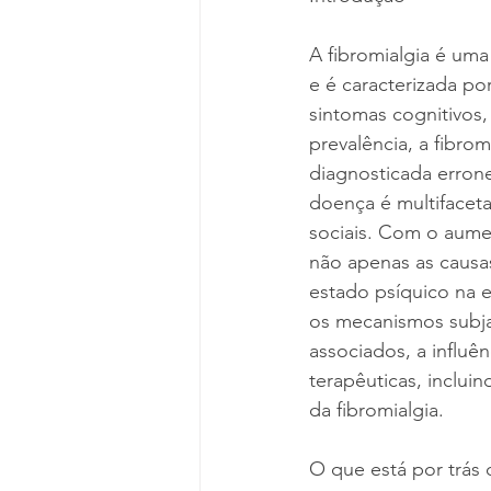
A fibromialgia é um
e é caracterizada po
sintomas cognitivos
prevalência, a fibr
diagnosticada erron
doença é multifaceta
sociais. Com o aume
não apenas as causa
estado psíquico na 
os mecanismos subja
associados, a influ
terapêuticas, inclui
da fibromialgia.
O que está por trás 