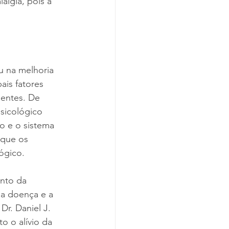
algia, pois a 
 na melhoria 
ais fatores 
ientes. De 
psicológico 
o e o sistema 
 que os 
ógico.
nto da 
da doença e a 
r. Daniel J. 
o o alívio da 