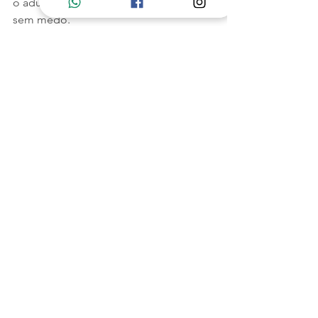
o adulto aprende a se amar — e a amar 
sem medo.
Educar não é controlar 
comportamento.
É construir segurança emocional.
E isso começa nas frases que 
escolhemos hoje
Ver tudo
Posts recentes