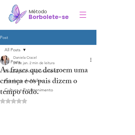
Método
Borbolete-se
Post
All Posts
Daniela Cracel
All Posts
24 de jan.
2 min de leitura
As frases que destroem uma
Psicologia e comportamento
criança e os pais dizem o
Psicologia da Mulher
tempo todo.
Cultura e Entretenimento
Avaliado com NaN de 5 estrelas.