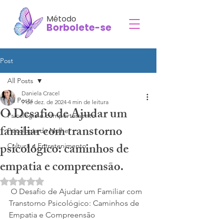
Método
Borbolete-se
Post
All Posts
Daniela Cracel
All Posts
9 de dez. de 2024
4 min de leitura
O Desafio de Ajudar um
Psicologia e comportamento
familiar com transtorno
Psicologia da Mulher
psicológico: caminhos de
Cultura e Entretenimento
empatia e compreensão.
Avaliado com NaN de 5 estrelas.
 O Desafio de Ajudar um Familiar com 
Transtorno Psicológico: Caminhos de 
Empatia e Compreensão