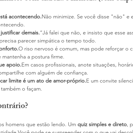
stá acontecendo.
Não minimize. Se você disse "não" e ele
ontecendo.
justificar demais.
“Já falei que não, e insisto que esse a
precisa parecer simpática o tempo todo.
onforto.
O riso nervoso é comum, mas pode reforçar o
e mantenha a postura firme.
ue apoio.
Em casos profissionais, anote situações, horári
ompartilhe com alguém de confiança.
car limite é um ato de amor-próprio.
E um convite silenc
s também o façam.
ontrário?
os homens que estão lendo. Um 
quiz simples e direto
, 
idade.Você pode se surpreender com o que vai descob