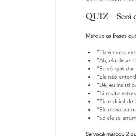
QUIZ – Será qu
Marque as frases qu
“Ela é muito sen
“Ah, ela disse 
“Eu só quis dar
“Ela não entend
“Ué, eu insisti
“Tá muito estres
“Ela é difícil de 
“Ela devia ser m
“Se ela se arru
Se você marcou 2 ou 