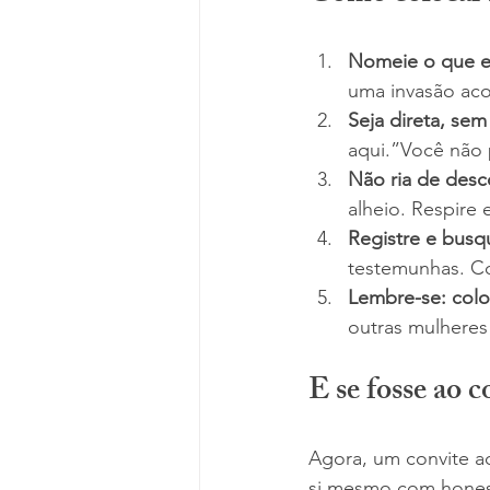
Nomeie o que e
uma invasão ac
Seja direta, sem 
aqui.”Você não 
Não ria de desc
alheio. Respire 
Registre e busq
testemunhas. C
Lembre-se: colo
outras mulhere
E se fosse ao c
Agora, um convite a
si mesmo com honest