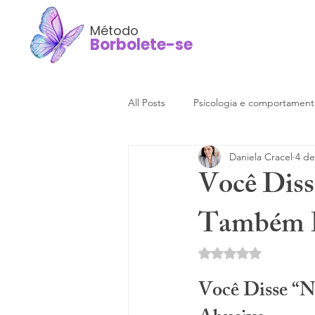
Método
Borbolete-se
All Posts
Psicologia e comportamen
Daniela Cracel
4 de
Você Disse
Também É
Avaliado com NaN d
Você Disse “Nã