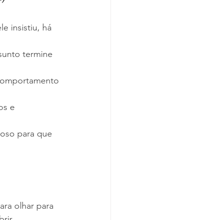
 insistiu, há 
ssunto termine 
 comportamento 
os e 
ioso para que 
para olhar para 
rir.