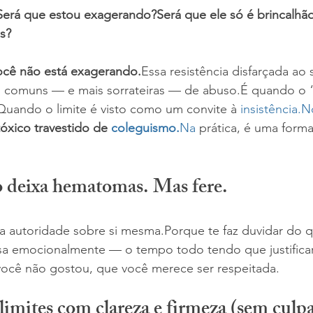
Será que estou exagerando?Será que ele só é brincalhã
s?
ocê não está exagerando.
Essa resistência disfarçada ao s
 comuns — e mais sorrateiras — de abuso.É quando o 
 Quando o limite é visto como um convite à 
insistência.N
óxico travestido de 
coleguismo.
Na
 prática, é uma forma
o deixa hematomas. Mas fere.
a autoridade sobre si mesma.Porque te faz duvidar do q
sa emocionalmente — o tempo todo tendo que justificar
você não gostou, que você merece ser respeitada.
imites com clareza e firmeza (sem culp