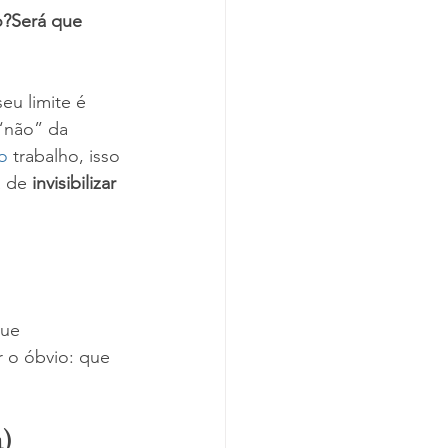
o?Será que 
eu limite é 
“não” da 
o
 trabalho, isso 
 de 
invisibilizar 
ue 
 o óbvio: que 
a)