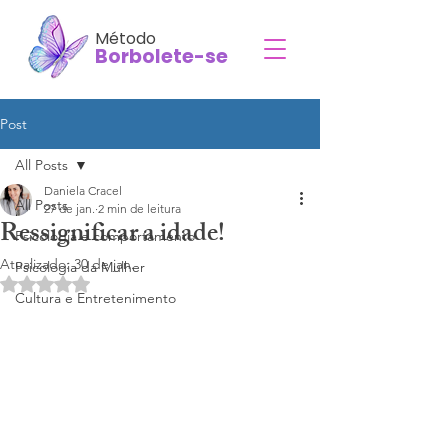
Método
Borbolete-se
Post
All Posts
Daniela Cracel
All Posts
27 de jan.
2 min de leitura
Ressignificar a idade!
Psicologia e comportamento
Atualizado:
30 de jan.
Psicologia da Mulher
Avaliado com NaN de 5 estrelas.
Cultura e Entretenimento