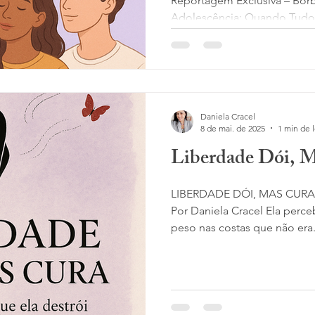
Reportagem Exclusiva – Borb
Adolescência: Quando Tudo
Pequeno ao Mesmo Tempo Por
Daniela Cracel
8 de mai. de 2025
1 min de l
Liberdade Dói, M
LIBERDADE DÓI, MAS CURA T
Por Daniela Cracel Ela perc
peso nas costas que não era.