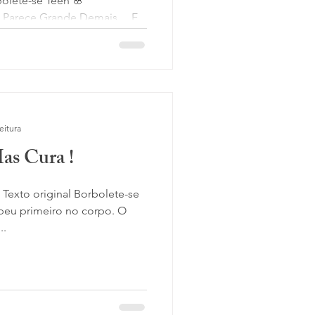
olete-se Teen 🌸
 Parece Grande Demais… E
 Daniela Cracel...
eitura
as Cura !
exto original Borbolete-se
ebeu primeiro no corpo. O
..