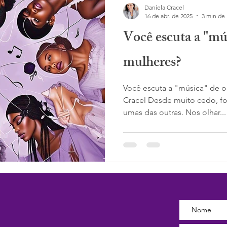
Daniela Cracel
16 de abr. de 2025
3 min de 
Você escuta a "mú
mulheres?
Você escuta a "música" de o
Cracel Desde muito cedo, f
umas das outras. Nos olhar...