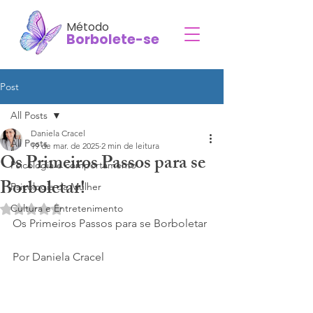
Método
Borbolete-se
Post
All Posts
Daniela Cracel
All Posts
19 de mar. de 2025
2 min de leitura
Os Primeiros Passos para se
Psicologia e comportamento
Borboletar!
Psicologia da Mulher
Cultura e Entretenimento
Avaliado com NaN de 5 estrelas.
Os Primeiros Passos para se Borboletar
Por Daniela Cracel